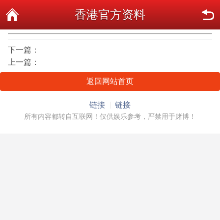
香港官方资料
下一篇：
上一篇：
返回网站首页
链接
链接
所有内容都转自互联网！仅供娱乐参考，严禁用于赌博！