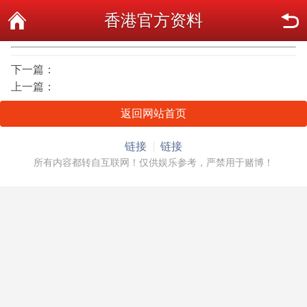
香港官方资料
下一篇：
上一篇：
返回网站首页
链接
链接
所有内容都转自互联网！仅供娱乐参考，严禁用于赌博！